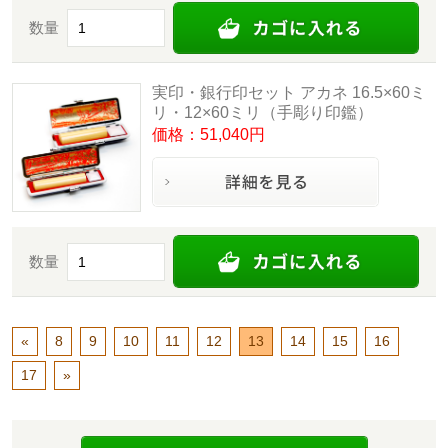
数量
実印・銀行印セット アカネ 16.5×60ミ
リ・12×60ミリ（手彫り印鑑）
価格：51,040円
数量
«
8
9
10
11
12
13
14
15
16
17
»