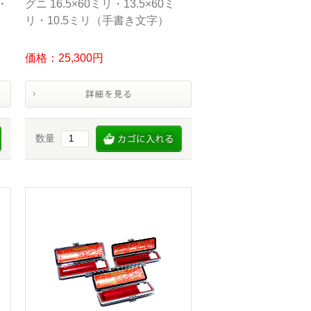
・
グニ 16.5×60ミリ・13.5×60ミ
リ・10.5ミリ（手書き文字）
価格：25,300円
数量