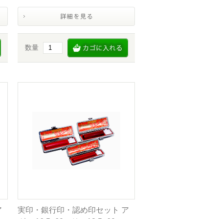
数量
ア
実印・銀行印・認め印セット ア