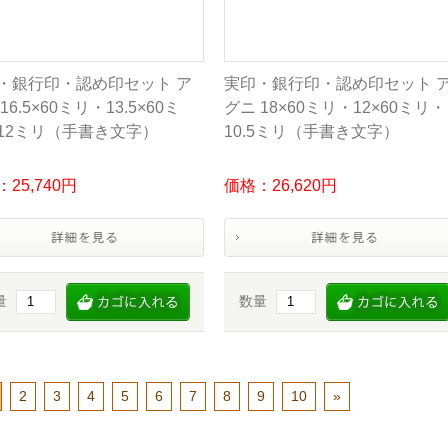
・銀行印・認め印セット ア
実印・銀行印・認め印セット 
16.5×60ミリ・13.5×60ミ
グニ 18×60ミリ・12×60ミリ・
12ミリ（手書き文字）
10.5ミリ（手書き文字）
25,740円
価格：26,620円
量
数量
2
3
4
5
6
7
8
9
10
»