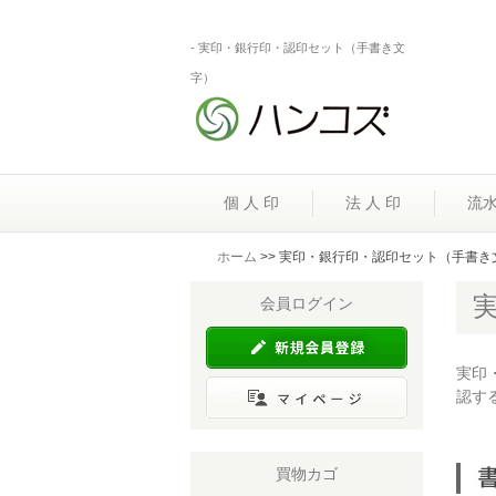
- 実印・銀行印・認印セット（手書き文
字）
個 人 印
法 人 印
流
ホーム
>> 実印・銀行印・認印セット（手書き
会員ログイン
実印
認す
買物カゴ