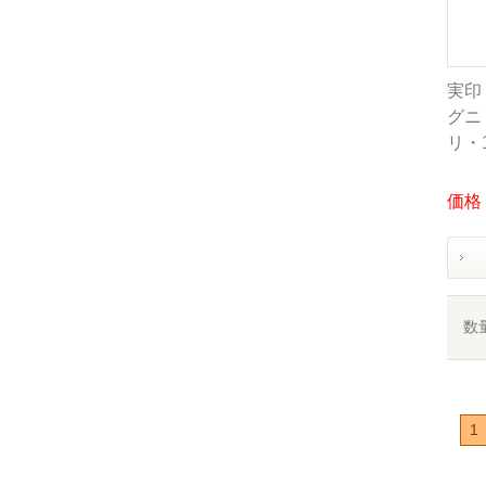
実印
グニ 
リ・
価格：
数
1