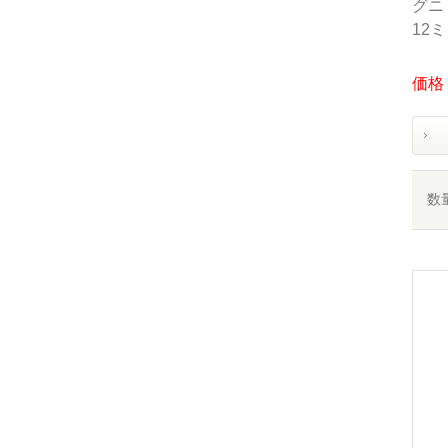
グニ 
12
価格：
数