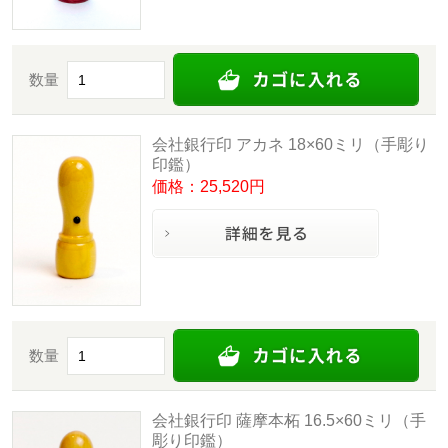
数量
会社銀行印 アカネ 18×60ミリ（手彫り
印鑑）
価格：25,520円
数量
会社銀行印 薩摩本柘 16.5×60ミリ（手
彫り印鑑）