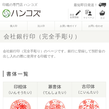
印鑑の専門店 ハンコズ
最短即日発送！
新規
会員登録
マイページ
個人印
法人印
お買い物ガイド
お問い合わせ
会社銀行印（完全手彫り）
会社銀行印（完全手彫り）のページです。銀行に登録して預貯金の
出し入れの際に使用する印鑑です。