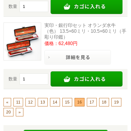
数量
実印・銀行印セット オランダ水牛
（色） 13.5×60ミリ・10.5×60ミリ（手
彫り印鑑）
価格：62,480円
数量
«
11
12
13
14
15
16
17
18
19
20
»