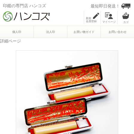
印鑑の専門店 ハンコズ
最短即日発送！
新規
会員登録
マイページ
個人印
法人印
お買い物ガイド
お問い合わせ
詳細ページ