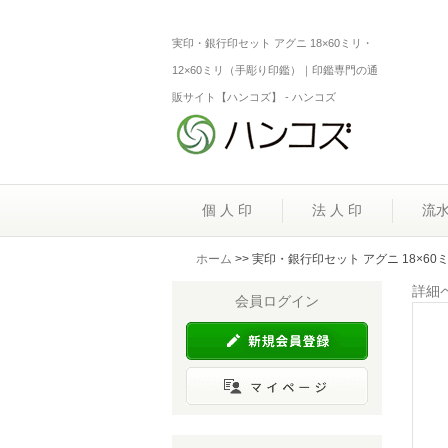
実印・銀行印セット アグニ 18×60ミリ・
12×60ミリ（手彫り印鑑）｜印鑑専門の通
販サイト【ハンコズ】 - ハンコズ
個 人 印
法 人 印
流
ホーム
>> 実印・銀行印セット アグニ 18×6
詳細
会員ログイン