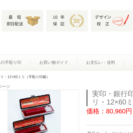
水の手彫り印
お買い物ガイド
お支払い・送料
0ミリ・12×60ミリ（手彫り印鑑）
ページ
実印・銀行印
リ・12×6
価格：80,960円