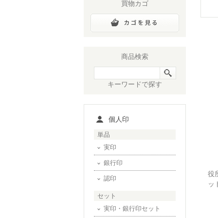
買物カゴ
商品検索
キーワードで探す
個人印
単品
実印
銀行印
役
認印
ッ
セット
実印・銀行印セット