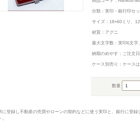
商品コード：Hankos-tebor
分類：
実印・銀行印セッ
サイズ：18×60ミリ、12
材質：アグニ
最大文字数：実印6文字
納期のめやす：ご注文日
ケース別売り：ケースは
数量
所に登録し不動産の売買やローンの契約などに使う実印と、銀行に登録
ト。