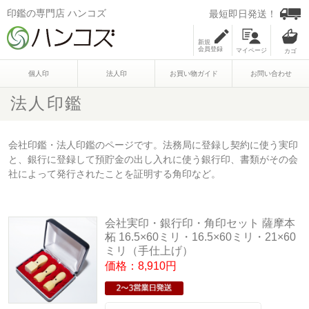
印鑑の専門店 ハンコズ
最短即日発送！
新規
会員登録
マイページ
個人印
法人印
お買い物ガイド
お問い合わせ
法人印鑑
会社印鑑・法人印鑑のページです。法務局に登録し契約に使う実印
と、銀行に登録して預貯金の出し入れに使う銀行印、書類がその会
社によって発行されたことを証明する角印など。
会社実印・銀行印・角印セット 薩摩本
柘 16.5×60ミリ・16.5×60ミリ・21×60
ミリ（手仕上げ）
価格：8,910円