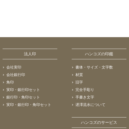
法人印
ハンコズの印鑑
会社実印
書体・サイズ・文字数
会社銀行印
材質
角印
旧字
実印・銀行印セット
完全手彫り
銀行印・角印セット
手書き文字
実印・銀行印・角印セット
遅澤流水について
ハンコズのサービス