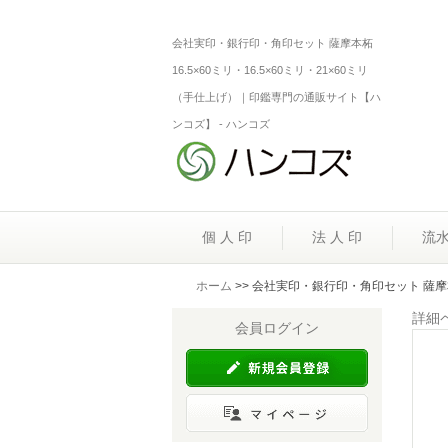
会社実印・銀行印・角印セット 薩摩本柘
16.5×60ミリ・16.5×60ミリ・21×60ミリ
（手仕上げ）｜印鑑専門の通販サイト【ハ
ンコズ】 - ハンコズ
個 人 印
法 人 印
流
ホーム
>> 会社実印・銀行印・角印セット 薩摩本柘
詳細
会員ログイン