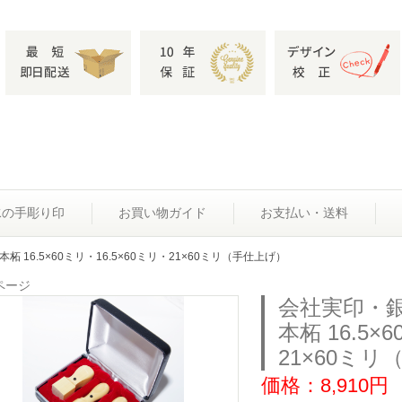
水の手彫り印
お買い物ガイド
お支払い・送料
 16.5×60ミリ・16.5×60ミリ・21×60ミリ（手仕上げ）
ページ
会社実印・
本柘 16.5×
21×60ミ
価格：8,910円