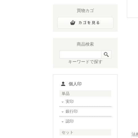
買物カゴ
商品検索
キーワードで探す
個人印
単品
実印
銀行印
認印
セット
法