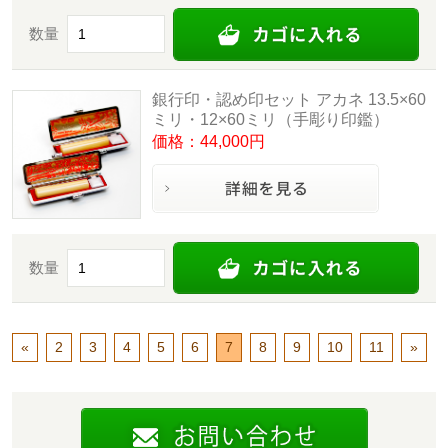
数量
銀行印・認め印セット アカネ 13.5×60
ミリ・12×60ミリ（手彫り印鑑）
価格：44,000円
数量
«
2
3
4
5
6
7
8
9
10
11
»