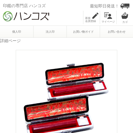
印鑑の専門店 ハンコズ
最短即日発送！
新規
会員登録
マイページ
個人印
法人印
お買い物ガイド
お問い合わせ
詳細ページ