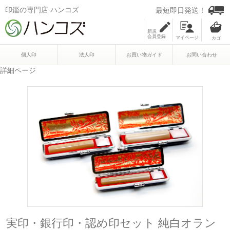
印鑑の専門店 ハンコズ
最短即日発送！
新規
会員登録
マイページ
個人印
法人印
お買い物ガイド
お問い合わせ
詳細ページ
実印・銀行印・認め印セット 純白オラン