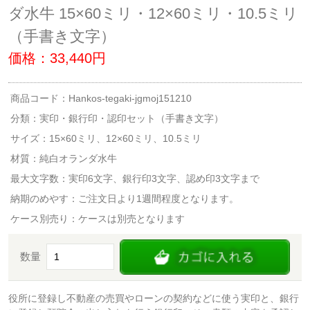
ダ水牛 15×60ミリ・12×60ミリ・10.5ミリ
（手書き文字）
価格：33,440円
商品コード：Hankos-tegaki-jgmoj151210
分類：
実印・銀行印・認印セット（手書き文字）
サイズ：15×60ミリ、12×60ミリ、10.5ミリ
材質：純白オランダ水牛
最大文字数：実印6文字、銀行印3文字、認め印3文字まで
納期のめやす：ご注文日より1週間程度となります。
ケース別売り：ケースは別売となります
数量
役所に登録し不動産の売買やローンの契約などに使う実印と、銀行