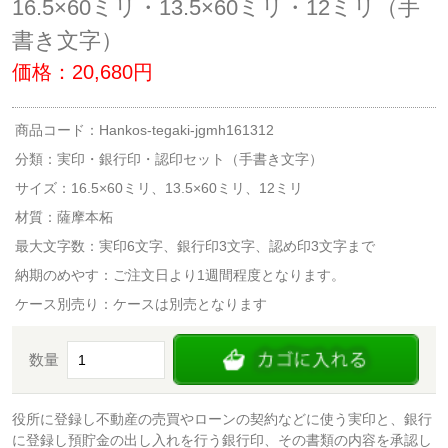
16.5×60ミリ・13.5×60ミリ・12ミリ（手
書き文字）
価格：20,680円
商品コード：Hankos-tegaki-jgmh161312
分類：
実印・銀行印・認印セット（手書き文字）
サイズ：16.5×60ミリ、13.5×60ミリ、12ミリ
材質：薩摩本柘
最大文字数：実印6文字、銀行印3文字、認め印3文字まで
納期のめやす：ご注文日より1週間程度となります。
ケース別売り：ケースは別売となります
数量
役所に登録し不動産の売買やローンの契約などに使う実印と、銀行
に登録し預貯金の出し入れを行う銀行印、その書類の内容を承認し