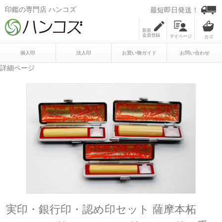
印鑑の専門店 ハンコズ
最短即日発送！
新規
会員登録
マイページ
個人印
法人印
お買い物ガイド
お問い合わせ
詳細ページ
実印・銀行印・認め印セット 薩摩本柘