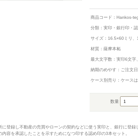
商品コード：Hankos-tega
分類：
実印・銀行印・認
サイズ：16.5×60ミリ、1
材質：薩摩本柘
最大文字数：実印6文字
納期のめやす：ご注文日
ケース別売り：ケースは
数量
所に登録し不動産の売買やローンの契約などに使う実印と、銀行に登録
の内容を承認したことを示すためになつ印する認め印の3本セット。