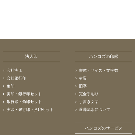
法人印
ハンコズの印鑑
会社実印
書体・サイズ・文字数
会社銀行印
材質
角印
旧字
実印・銀行印セット
完全手彫り
銀行印・角印セット
手書き文字
実印・銀行印・角印セット
遅澤流水について
ハンコズのサービス