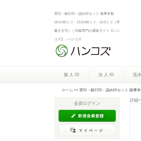
実印・銀行印・認め印セット 薩摩本柘
16.5×60ミリ・13.5×60ミリ・10.5ミリ（手
書き文字）｜印鑑専門の通販サイト【ハン
コズ】 - ハンコズ
個 人 印
法 人 印
流
ホーム
>> 実印・銀行印・認め印セット 薩摩本柘 
詳細
会員ログイン