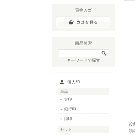
買物カゴ
商品検索
キーワードで探す
個人印
単品
実印
銀行印
認印
役
セット
類