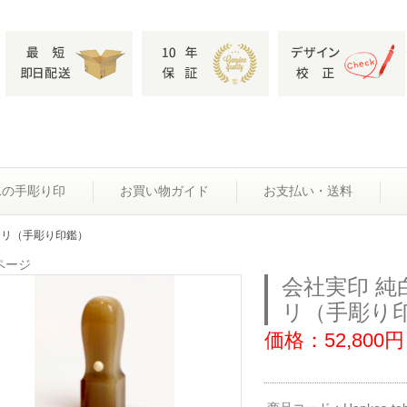
水の手彫り印
お買い物ガイド
お支払い・送料
0ミリ（手彫り印鑑）
ページ
会社実印 純
リ（手彫り
価格：52,800円