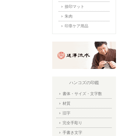
捺印マット
朱肉
印章ケア用品
ハンコズの印鑑
書体・サイズ・文字数
材質
旧字
完全手彫り
手書き文字