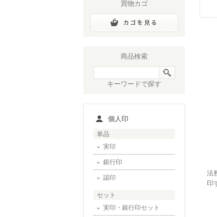
買物カゴ
商品検索
キーワードで探す
個人印
単品
実印
銀行印
法
認印
印
セット
実印・銀行印セット