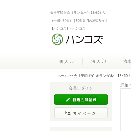
会社実印 純白オランダ水牛 18×60ミリ
（手彫り印鑑）｜印鑑専門の通販サイト
【ハンコズ】 - ハンコズ
個 人 印
法 人 印
流
ホーム
>> 会社実印 純白オランダ水牛 18×6
詳細
会員ログイン