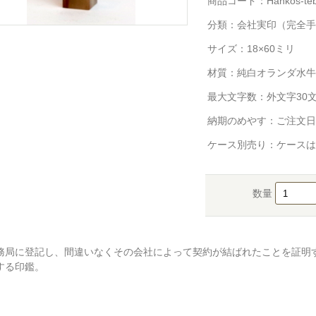
商品コード：Hankos-tebor
分類：
会社実印（完全手
サイズ：18×60ミリ
材質：純白オランダ水牛
最大文字数：外文字30
納期のめやす：ご注文日
ケース別売り：ケースは
数量
務局に登記し、間違いなくその会社によって契約が結ばれたことを証明
する印鑑。