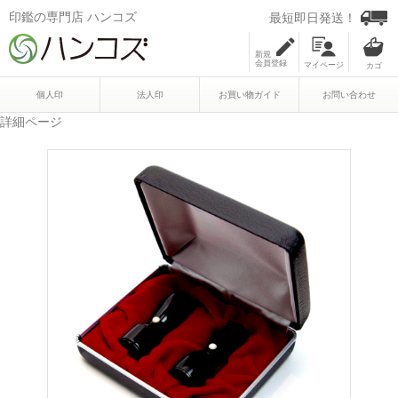
印鑑の専門店 ハンコズ
最短即日発送！
新規
会員登録
マイページ
個人印
法人印
お買い物ガイド
お問い合わせ
詳細ページ