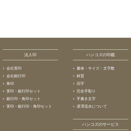
法人印
ハンコズの印鑑
会社実印
書体・サイズ・文字数
会社銀行印
材質
角印
旧字
実印・銀行印セット
完全手彫り
銀行印・角印セット
手書き文字
実印・銀行印・角印セット
遅澤流水について
ハンコズのサービス