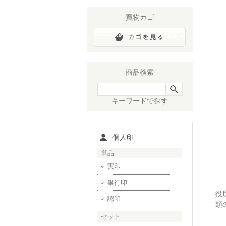
買物カゴ
商品検索
キーワードで探す
個人印
単品
実印
銀行印
役
認印
類
セット