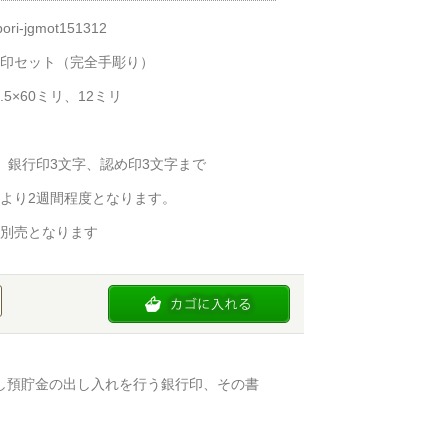
i-jgmot151312
印セット（完全手彫り）
.5×60ミリ、12ミリ
、銀行印3文字、認め印3文字まで
より2週間程度となります。
別売となります
し預貯金の出し入れを行う銀行印、その書