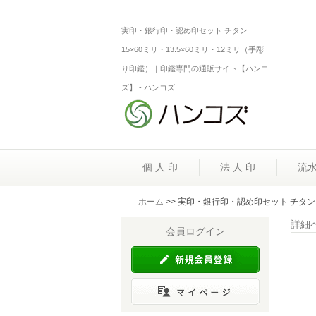
実印・銀行印・認め印セット チタン
15×60ミリ・13.5×60ミリ・12ミリ（手彫
り印鑑）｜印鑑専門の通販サイト【ハンコ
ズ】 - ハンコズ
個 人 印
法 人 印
流
ホーム
>> 実印・銀行印・認め印セット チタン 1
詳細
会員ログイン