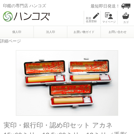
印鑑の専門店 ハンコズ
最短即日発送！
新規
会員登録
マイページ
個人印
法人印
お買い物ガイド
お問い合わせ
詳細ページ
実印・銀行印・認め印セット アカネ