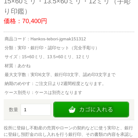
15×60ミリ・13.5×60ミリ・12ミリ（手彫
り印鑑）
価格：70,400円
商品コード：Hankos-tebori-jgmak151312
分類：
実印・銀行印・認印セット（完全手彫り）
サイズ：15×60ミリ、13.5×60ミリ、12ミリ
材質：あかね
最大文字数：実印6文字、銀行印3文字、認め印3文字まで
納期のめやす：ご注文日より2週間程度となります。
ケース別売り：ケースは別売となります
数量
役所に登録し不動産の売買やローンの契約などに使う実印と、銀行
に登録し預貯金の出し入れを行う銀行印、その書類の内容を承認し