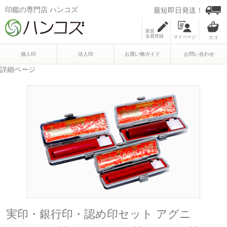
印鑑の専門店 ハンコズ
最短即日発送！
新規
会員登録
マイページ
個人印
法人印
お買い物ガイド
お問い合わせ
詳細ページ
実印・銀行印・認め印セット アグニ