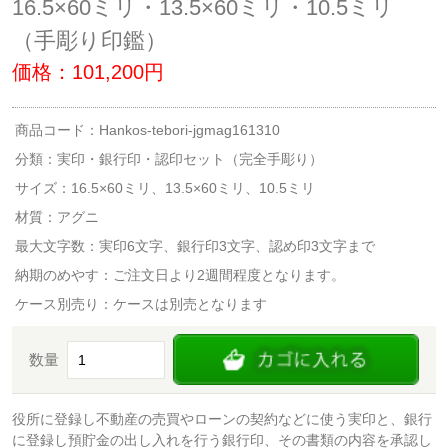
16.5×60ミリ・13.5×60ミリ・10.5ミリ
（手彫り印鑑）
価格：101,200円
商品コード：Hankos-tebori-jgmag161310
分類：
実印・銀行印・認印セット（完全手彫り）
サイズ：16.5×60ミリ、13.5×60ミリ、10.5ミリ
材質：アグニ
最大文字数：実印6文字、銀行印3文字、認め印3文字まで
納期のめやす：ご注文日より2週間程度となります。
ケース別売り：ケースは別売となります
数量
役所に登録し不動産の売買やローンの契約などに使う実印と、銀行
に登録し預貯金の出し入れを行う銀行印、その書類の内容を承認し