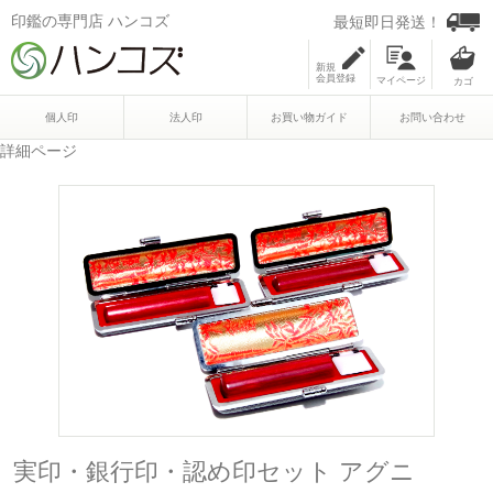
印鑑の専門店 ハンコズ
最短即日発送！
新規
会員登録
マイページ
個人印
法人印
お買い物ガイド
お問い合わせ
詳細ページ
実印・銀行印・認め印セット アグニ