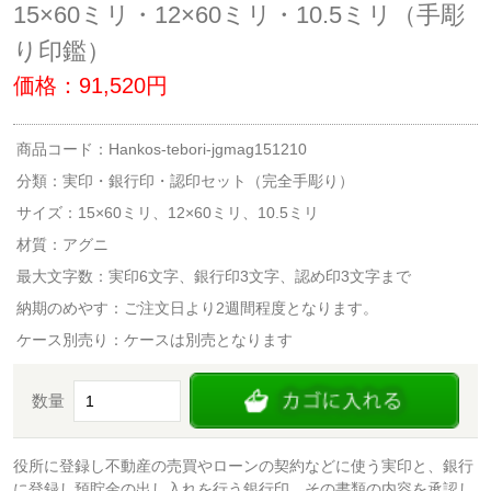
15×60ミリ・12×60ミリ・10.5ミリ（手彫
り印鑑）
価格：91,520円
商品コード：Hankos-tebori-jgmag151210
分類：
実印・銀行印・認印セット（完全手彫り）
サイズ：15×60ミリ、12×60ミリ、10.5ミリ
材質：アグニ
最大文字数：実印6文字、銀行印3文字、認め印3文字まで
納期のめやす：ご注文日より2週間程度となります。
ケース別売り：ケースは別売となります
数量
役所に登録し不動産の売買やローンの契約などに使う実印と、銀行
に登録し預貯金の出し入れを行う銀行印、その書類の内容を承認し