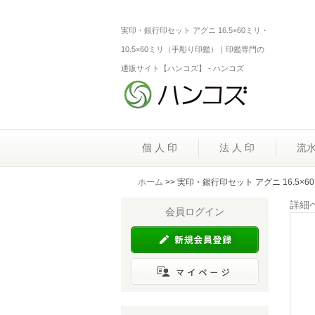
実印・銀行印セット アグニ 16.5×60ミリ・
10.5×60ミリ（手彫り印鑑）｜印鑑専門の
通販サイト【ハンコズ】 - ハンコズ
個 人 印
法 人 印
流
ホーム
>> 実印・銀行印セット アグニ 16.5×
詳細
会員ログイン