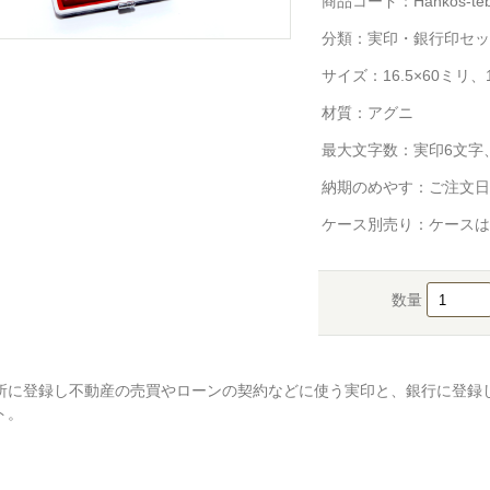
商品コード：Hankos-tebor
分類：
実印・銀行印セッ
サイズ：16.5×60ミリ、1
材質：アグニ
最大文字数：実印6文字
納期のめやす：ご注文日
ケース別売り：ケースは
数量
所に登録し不動産の売買やローンの契約などに使う実印と、銀行に登録
ト。