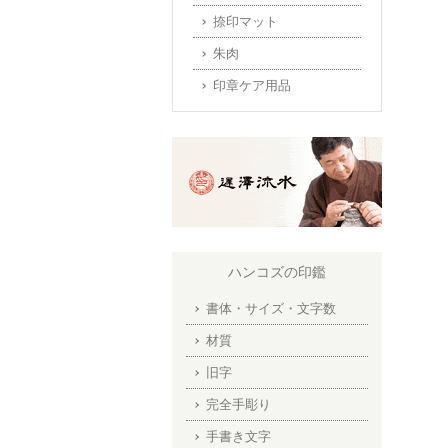
捺印マット
朱肉
印章ケア用品
ハンコズの印鑑
書体・サイズ・文字数
材質
旧字
完全手彫り
手書き文字