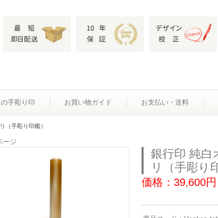
水の手彫り印
お買い物ガイド
お支払い・送料
0ミリ（手彫り印鑑）
ページ
銀行印 純白オ
リ（手彫り
価格：39,600円