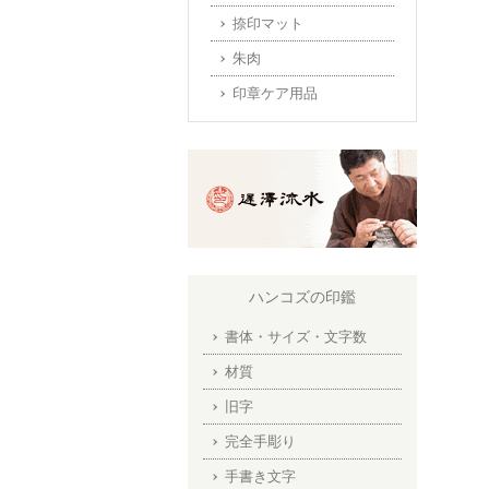
捺印マット
朱肉
印章ケア用品
ハンコズの印鑑
書体・サイズ・文字数
材質
旧字
完全手彫り
手書き文字