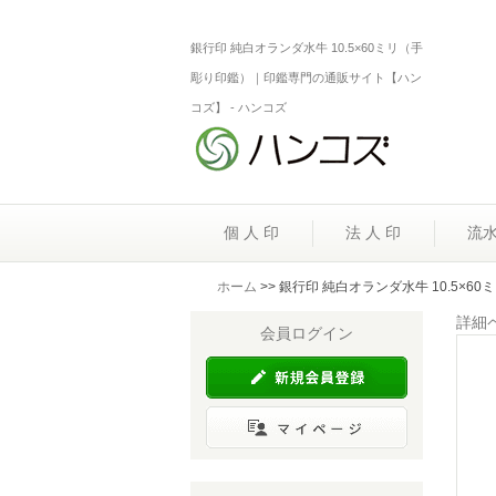
銀行印 純白オランダ水牛 10.5×60ミリ（手
彫り印鑑）｜印鑑専門の通販サイト【ハン
コズ】 - ハンコズ
個 人 印
法 人 印
流
ホーム
>> 銀行印 純白オランダ水牛 10.5×6
詳細
会員ログイン