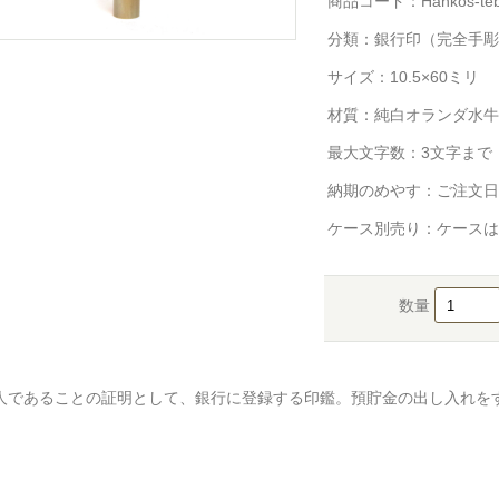
商品コード：Hankos-tebor
分類：
銀行印（完全手彫
サイズ：10.5×60ミリ
材質：純白オランダ水牛
最大文字数：3文字まで
納期のめやす：ご注文日
ケース別売り：ケースは
数量
人であることの証明として、銀行に登録する印鑑。預貯金の出し入れを