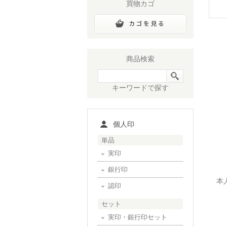
買物カゴ
商品検索
キーワードで探す
個人印
単品
実印
銀行印
本
認印
セット
実印・銀行印セット