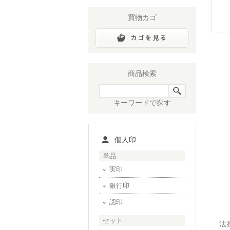
買物カゴ
商品検索
キーワードで探す
個人印
単品
実印
銀行印
認印
セット
法