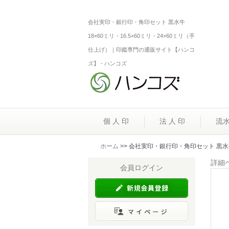
会社実印・銀行印・角印セット 黒水牛
18×60ミリ・16.5×60ミリ・24×60ミリ（手
仕上げ）｜印鑑専門の通販サイト【ハンコ
ズ】 - ハンコズ
個 人 印
法 人 印
流
ホーム
>> 会社実印・銀行印・角印セット 黒水牛 
詳細
会員ログイン