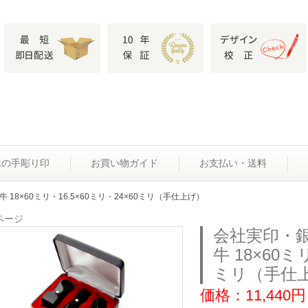
水の手彫り印
お買い物ガイド
お支払い・送料
18×60ミリ・16.5×60ミリ・24×60ミリ（手仕上げ）
ページ
会社実印・
牛 18×60ミ
ミリ（手仕
価格：11,440円