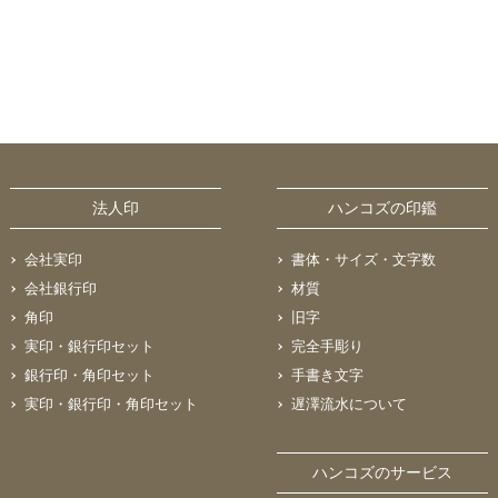
法人印
ハンコズの印鑑
会社実印
書体・サイズ・文字数
会社銀行印
材質
角印
旧字
実印・銀行印セット
完全手彫り
銀行印・角印セット
手書き文字
実印・銀行印・角印セット
遅澤流水について
ハンコズのサービス