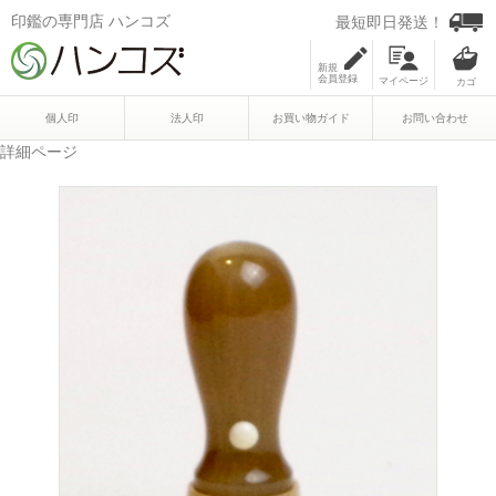
印鑑の専門店 ハンコズ
最短即日発送！
新規
会員登録
マイページ
個人印
法人印
お買い物ガイド
お問い合わせ
詳細ページ