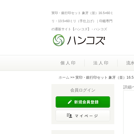
実印・銀行印セット 象牙（並）16.5×60ミ
リ・13.5×60ミリ（手仕上げ）｜印鑑専門
の通販サイト【ハンコズ】 - ハンコズ
個 人 印
法 人 印
流
ホーム
>> 実印・銀行印セット 象牙（並）16.5
詳細
会員ログイン