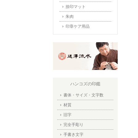
捺印マット
朱肉
印章ケア用品
ハンコズの印鑑
書体・サイズ・文字数
材質
旧字
完全手彫り
手書き文字