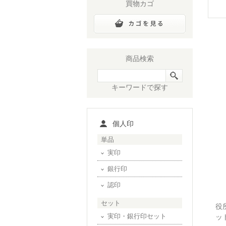
買物カゴ
商品検索
キーワードで探す
個人印
単品
実印
銀行印
認印
セット
役
実印・銀行印セット
ッ