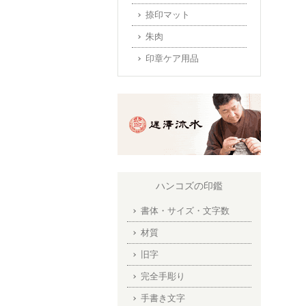
捺印マット
朱肉
印章ケア用品
ハンコズの印鑑
書体・サイズ・文字数
材質
旧字
完全手彫り
手書き文字