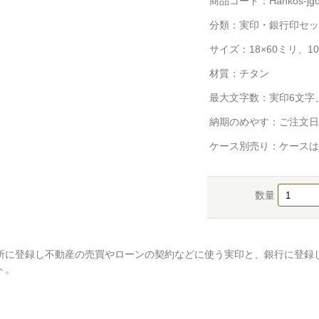
商品コード：Hankos-jgo
分類：
実印・銀行印セッ
サイズ：18×60ミリ、10
材質：チタン
最大文字数：実印6文字
納期のめやす：ご注文日
ケース別売り：ケースは
数量
所に登録し不動産の売買やローンの契約などに使う実印と、銀行に登録
ト。