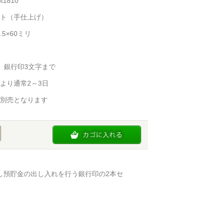
t1810
ト（手仕上げ）
.5×60ミリ
、銀行印3文字まで
より通常2～3日
別売となります
し預貯金の出し入れを行う銀行印の2本セ