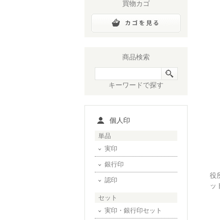
買物カゴ
商品検索
キーワードで探す
個人印
単品
実印
銀行印
役
認印
ッ
セット
実印・銀行印セット