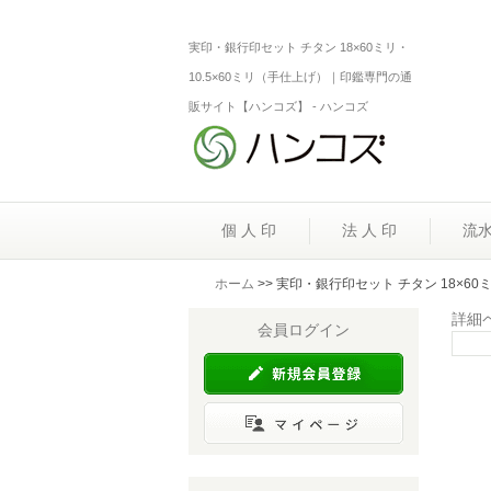
実印・銀行印セット チタン 18×60ミリ・
10.5×60ミリ（手仕上げ）｜印鑑専門の通
販サイト【ハンコズ】 - ハンコズ
個 人 印
法 人 印
流
ホーム
>> 実印・銀行印セット チタン 18×60ミ
詳細
会員ログイン