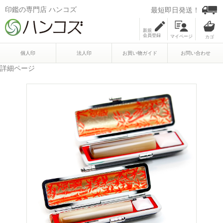
印鑑の専門店 ハンコズ
最短即日発送！
新規
会員登録
マイページ
個人印
法人印
お買い物ガイド
お問い合わせ
詳細ページ