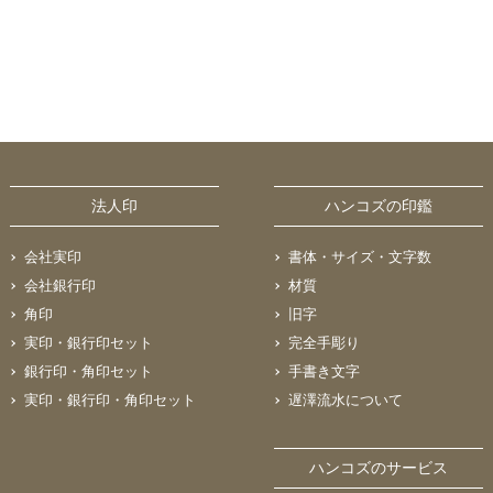
法人印
ハンコズの印鑑
会社実印
書体・サイズ・文字数
会社銀行印
材質
角印
旧字
実印・銀行印セット
完全手彫り
銀行印・角印セット
手書き文字
実印・銀行印・角印セット
遅澤流水について
ハンコズのサービス