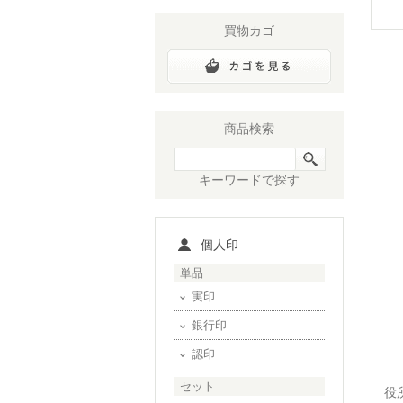
買物カゴ
商品検索
キーワードで探す
個人印
単品
実印
銀行印
認印
セット
役