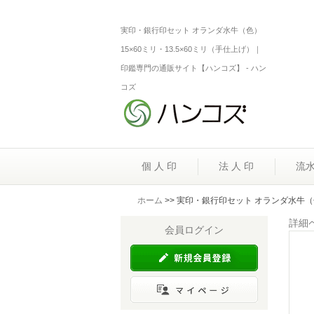
実印・銀行印セット オランダ水牛（色）
15×60ミリ・13.5×60ミリ（手仕上げ）｜
印鑑専門の通販サイト【ハンコズ】 - ハン
コズ
個 人 印
法 人 印
流
ホーム
>> 実印・銀行印セット オランダ水牛（色
詳細
会員ログイン