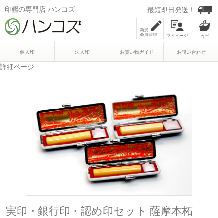
印鑑の専門店 ハンコズ
最短即日発送！
新規
会員登録
マイページ
個人印
法人印
お買い物ガイド
お問い合わせ
詳細ページ
実印・銀行印・認め印セット 薩摩本柘