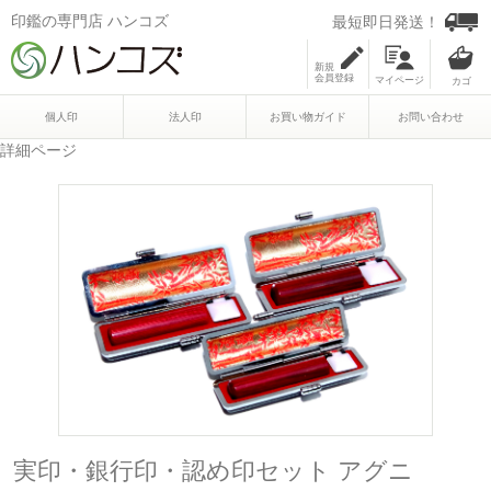
印鑑の専門店 ハンコズ
最短即日発送！
新規
会員登録
マイページ
個人印
法人印
お買い物ガイド
お問い合わせ
詳細ページ
実印・銀行印・認め印セット アグニ