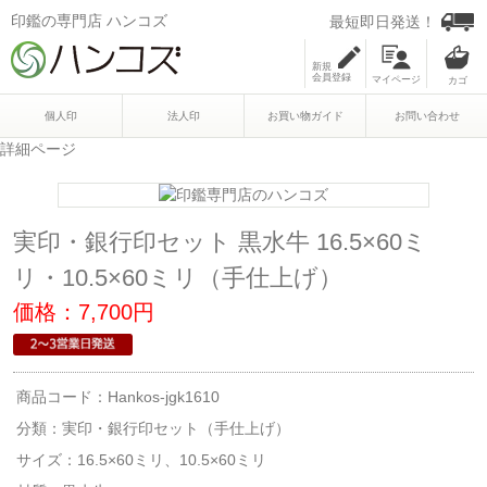
印鑑の専門店 ハンコズ
最短即日発送！
新規
会員登録
マイページ
個人印
法人印
お買い物ガイド
お問い合わせ
詳細ページ
実印・銀行印セット 黒水牛 16.5×60ミ
リ・10.5×60ミリ（手仕上げ）
価格：7,700円
商品コード：Hankos-jgk1610
分類：
実印・銀行印セット（手仕上げ）
サイズ：16.5×60ミリ、10.5×60ミリ