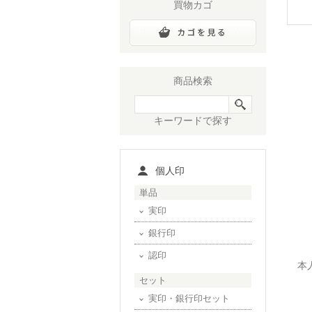
買物カゴ
商品検索
キーワードで探す
個人印
単品
実印
銀行印
認印
本
セット
実印・銀行印セット