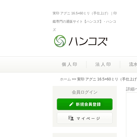
実印 アグニ 16.5×60ミリ（手仕上げ）｜印
鑑専門の通販サイト【ハンコズ】 - ハンコ
ズ
個 人 印
法 人 印
流
ホーム
>> 実印 アグニ 16.5×60ミリ（手仕上
詳細
会員ログイン