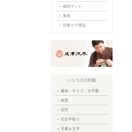
捺印マット
朱肉
印章ケア用品
ハンコズの印鑑
書体・サイズ・文字数
材質
旧字
完全手彫り
手書き文字