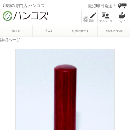
印鑑の専門店 ハンコズ
最短即日発送！
新規
会員登録
マイページ
個人印
法人印
お買い物ガイド
お問い合わせ
詳細ページ