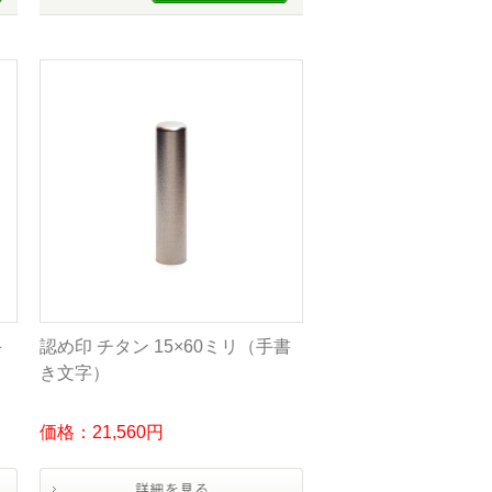
手
認め印 チタン 15×60ミリ（手書
き文字）
価格：21,560円