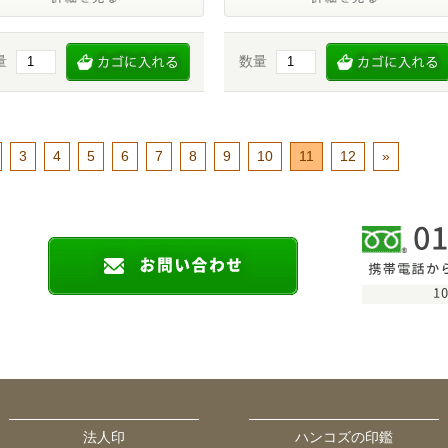
量
数量
3
4
5
6
7
8
9
10
11
12
»
法人印
ハンコズの印鑑