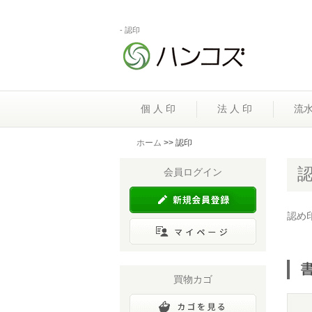
- 認印
個 人 印
法 人 印
流
ホーム
>> 認印
会員ログイン
認め
買物カゴ