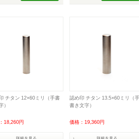
印 チタン 12×60ミリ（手書
認め印 チタン 13.5×60ミリ（
字）
書き文字）
18,260円
価格：19,360円