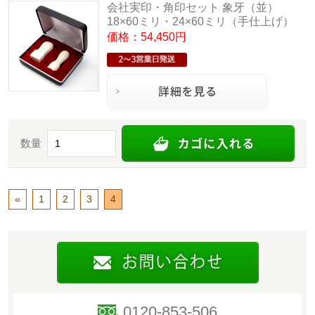
会社実印・角印セット 象牙（並）
18×60ミリ・24×60ミリ（手仕上げ）
価格：54,450円
数量
«
1
2
3
4
0120-853-506