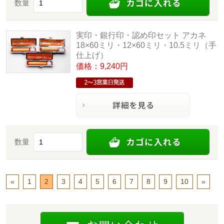
数量
実印・銀行印・認め印セット アカネ
18×60ミリ・12×60ミリ・10.5ミリ（手
仕上げ）
価格：9,240円
数量
«
1
2
3
4
5
6
7
8
9
10
»