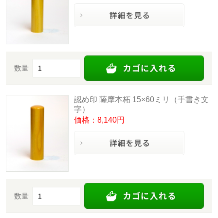
数量
認め印 薩摩本柘 15×60ミリ（手書き文
字）
価格：8,140円
数量