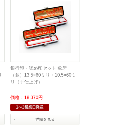
銀行印・認め印セット 象牙
リ
（並）13.5×60ミリ・10.5×60ミ
リ（手仕上げ）
価格：18,370円