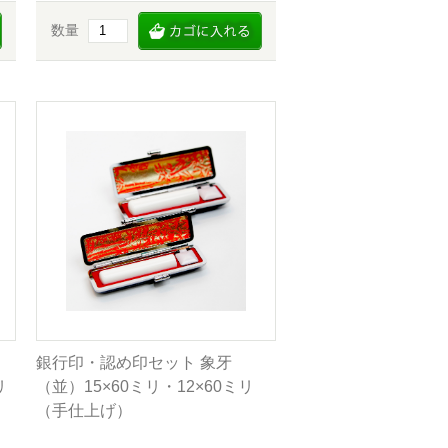
数量
銀行印・認め印セット 象牙
リ
（並）15×60ミリ・12×60ミリ
（手仕上げ）