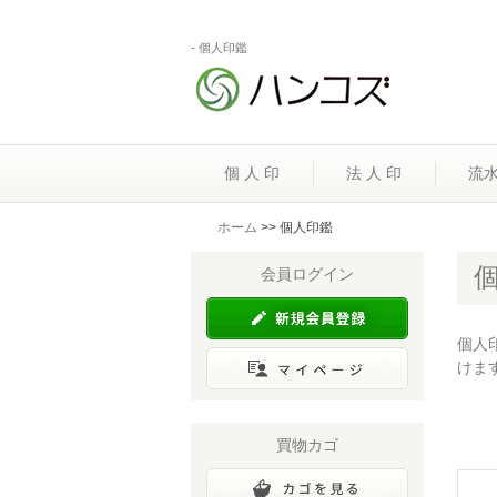
- 個人印鑑
個 人 印
法 人 印
流
ホーム
>> 個人印鑑
会員ログイン
個人
けま
買物カゴ