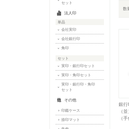
セット
数
法人印
単品
会社実印
会社銀行印
角印
セット
実印・銀行印セット
実印・角印セット
実印・銀行印・角印
セット
その他
銀行
印鑑ケース
（並）
（手
捺印マット
朱肉