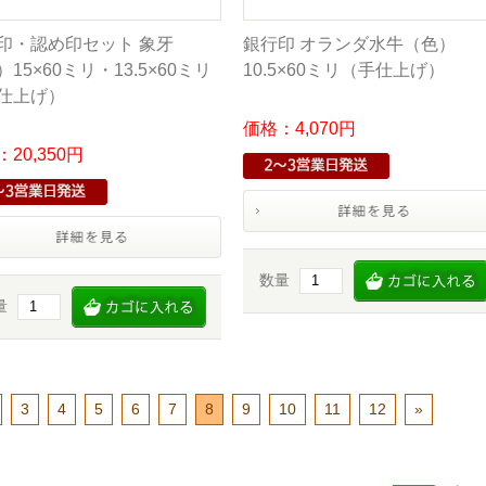
印・認め印セット 象牙
銀行印 オランダ水牛（色）
15×60ミリ・13.5×60ミリ
10.5×60ミリ（手仕上げ）
仕上げ）
価格：4,070円
20,350円
数量
量
3
4
5
6
7
8
9
10
11
12
»