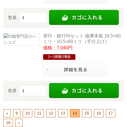
数量
実印・銀行印セット 薩摩本柘 16.5×60
ミリ・10.5×60ミリ（手仕上げ）
価格：7,040円
数量
«
9
10
11
12
13
14
15
16
17
18
»