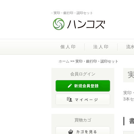
- 実印・銀行印・認印セット
個 人 印
法 人 印
流
ホーム
>> 実印・銀行印・認印セット
会員ログイン
実印
3本
買物カゴ