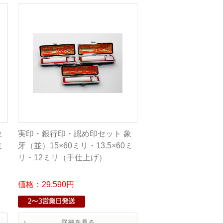
象
実印・銀行印・認め印セット 象
ミ
牙（並）15×60ミリ・13.5×60ミ
リ・12ミリ（手仕上げ）
価格：29,590円