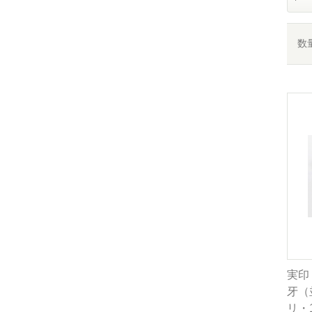
数
実印
牙（並
リ・