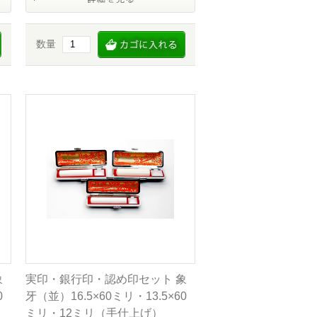
数量
象
実印・銀行印・認め印セット 象
0
牙（並）16.5×60ミリ・13.5×60
ミリ・12ミリ（手仕上げ）